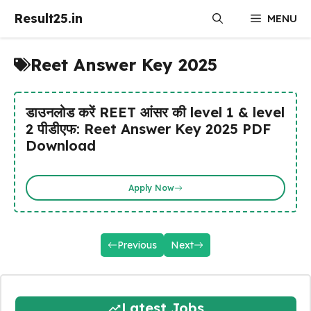
Skip
Result25.in
MENU
to
content
Reet Answer Key 2025
डाउनलोड करें REET आंसर की level 1 & level
2 पीडीएफ: Reet Answer Key 2025 PDF
Download
Apply Now
Previous
Next
Latest Jobs