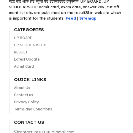
स्टेट बोर्ड ऑफ हाई स्कूल एंड इंटरमीडिएट एजुकेशन, UP BOARD, UP
SCHOLARSHIP admit card, exam date, answer key, cut off,
merit list etc. are published on the result25.in website which
is important for the students.
Feed
|
Sitemap
CATEGORIES
UP BOARD
UP SCHOLARSHIP
RESULT
Latest Update
Admit Card
QUICK LINKS
About Us
Contact us
Privacy Policy
Terms and Conditions
CONTACT US
contact: result140@gmail.com