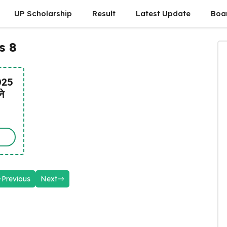
UP Scholarship
Result
Latest Update
Boa
s 8
025
े
Previous
Next