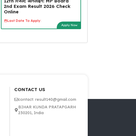
12th रिजल्ट ऑनलाइन: MP Board
2nd Exam Result 2026 Check
Online
Last Date To Apply:
Apply Now
CONTACT US
contact: result140@gmail.com
BIHAR KUNDA PRATAPGARH
230201, India