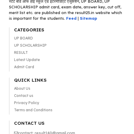
स्टेट बोर्ड ऑफ हाई स्कूल एंड इंटरमीडिएट एजुकेशन, UP BOARD, UP
SCHOLARSHIP admit card, exam date, answer key, cut off,
merit list etc. are published on the result25.in website which
is important for the students.
Feed
|
Sitemap
CATEGORIES
UP BOARD
UP SCHOLARSHIP
RESULT
Latest Update
Admit Card
QUICK LINKS
About Us
Contact us
Privacy Policy
Terms and Conditions
CONTACT US
contact: result140@gmail.com