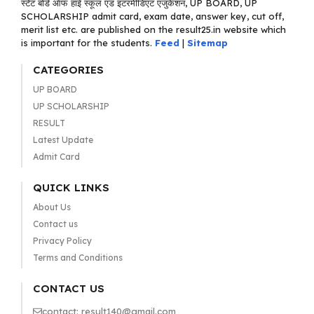
स्टेट बोर्ड ऑफ हाई स्कूल एंड इंटरमीडिएट एजुकेशन, UP BOARD, UP
SCHOLARSHIP admit card, exam date, answer key, cut off,
merit list etc. are published on the result25.in website which
is important for the students.
Feed
|
Sitemap
CATEGORIES
UP BOARD
UP SCHOLARSHIP
RESULT
Latest Update
Admit Card
QUICK LINKS
About Us
Contact us
Privacy Policy
Terms and Conditions
CONTACT US
contact: result140@gmail.com