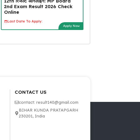
12th रिजल्ट ऑनलाइन: MP Board
2nd Exam Result 2026 Check
Online
Last Date To Apply:
Apply Now
CONTACT US
contact: result140@gmail.com
BIHAR KUNDA PRATAPGARH
230201, India