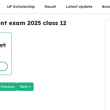
UP Scholarship
Result
Latest Update
Boa
t exam 2025 class 12
ाने
Previous
Next