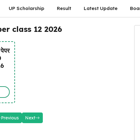
UP Scholarship
Result
Latest Update
Boa
er class 12 2026
 पेपर
0
26
Previous
Next