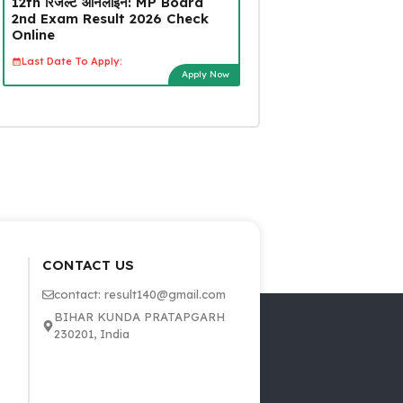
12th रिजल्ट ऑनलाइन: MP Board
2nd Exam Result 2026 Check
Online
Last Date To Apply:
Apply Now
CONTACT US
contact: result140@gmail.com
BIHAR KUNDA PRATAPGARH
230201, India