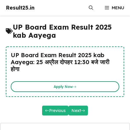
Skip
Result25.in
MENU
to
content
UP Board Exam Result 2025
kab Aayega
UP Board Exam Result 2025 kab
Aayega: 25 अप्रैल दोपहर 12:30 बजे जारी
होगा
Apply Now
Previous
Next