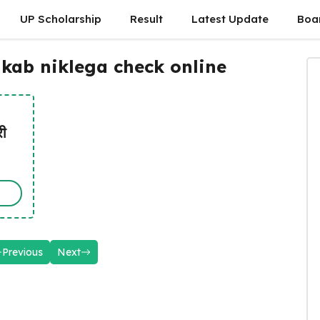
UP Scholarship
Result
Latest Update
Boa
 kab niklega check online
ी
Previous
Next