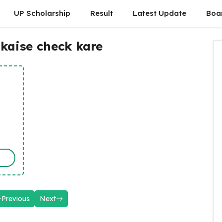
UP Scholarship
Result
Latest Update
Boa
 kaise check kare
Previous
Next