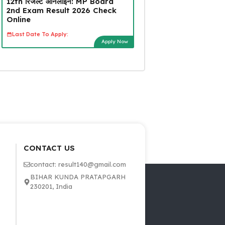
12th रिजल्ट ऑनलाइन: MP Board
2nd Exam Result 2026 Check
Online
Last Date To Apply:
Apply Now
CONTACT US
contact: result140@gmail.com
BIHAR KUNDA PRATAPGARH
230201, India