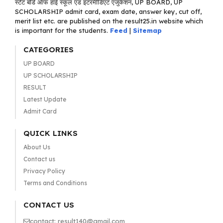
स्टेट बोर्ड ऑफ हाई स्कूल एंड इंटरमीडिएट एजुकेशन, UP BOARD, UP
SCHOLARSHIP admit card, exam date, answer key, cut off,
merit list etc. are published on the result25.in website which
is important for the students.
Feed
|
Sitemap
CATEGORIES
UP BOARD
UP SCHOLARSHIP
RESULT
Latest Update
Admit Card
QUICK LINKS
About Us
Contact us
Privacy Policy
Terms and Conditions
CONTACT US
contact: result140@gmail.com