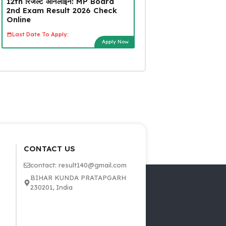
12th रिजल्ट ऑनलाइन: MP Board
2nd Exam Result 2026 Check
Online
Last Date To Apply:
Apply Now
CONTACT US
contact: result140@gmail.com
BIHAR KUNDA PRATAPGARH
230201, India