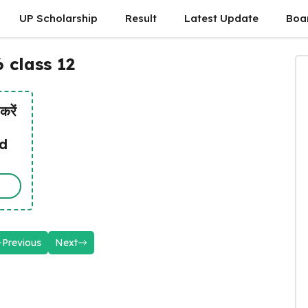
UP Scholarship
Result
Latest Update
Boa
 class 12
करें
d
Previous
Next