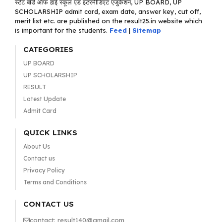
स्टेट बोर्ड ऑफ हाई स्कूल एंड इंटरमीडिएट एजुकेशन, UP BOARD, UP
SCHOLARSHIP admit card, exam date, answer key, cut off,
merit list etc. are published on the result25.in website which
is important for the students.
Feed
|
Sitemap
CATEGORIES
UP BOARD
UP SCHOLARSHIP
RESULT
Latest Update
Admit Card
QUICK LINKS
About Us
Contact us
Privacy Policy
Terms and Conditions
CONTACT US
contact: result140@gmail.com