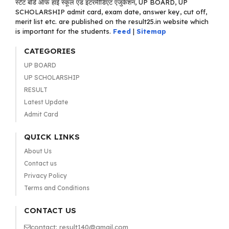
स्टेट बोर्ड ऑफ हाई स्कूल एंड इंटरमीडिएट एजुकेशन, UP BOARD, UP
SCHOLARSHIP admit card, exam date, answer key, cut off,
merit list etc. are published on the result25.in website which
is important for the students.
Feed
|
Sitemap
CATEGORIES
UP BOARD
UP SCHOLARSHIP
RESULT
Latest Update
Admit Card
QUICK LINKS
About Us
Contact us
Privacy Policy
Terms and Conditions
CONTACT US
contact: result140@gmail.com