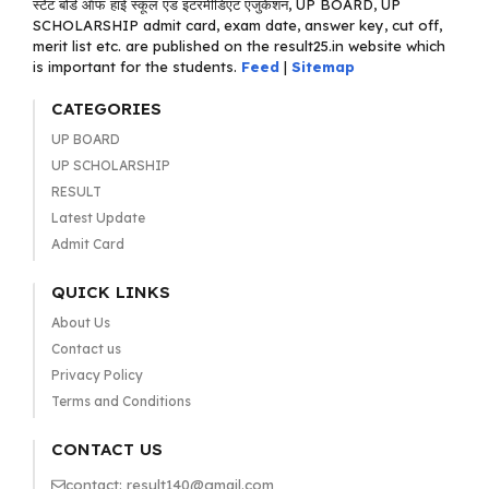
स्टेट बोर्ड ऑफ हाई स्कूल एंड इंटरमीडिएट एजुकेशन, UP BOARD, UP
SCHOLARSHIP admit card, exam date, answer key, cut off,
merit list etc. are published on the result25.in website which
is important for the students.
Feed
|
Sitemap
CATEGORIES
UP BOARD
UP SCHOLARSHIP
RESULT
Latest Update
Admit Card
QUICK LINKS
About Us
Contact us
Privacy Policy
Terms and Conditions
CONTACT US
contact: result140@gmail.com