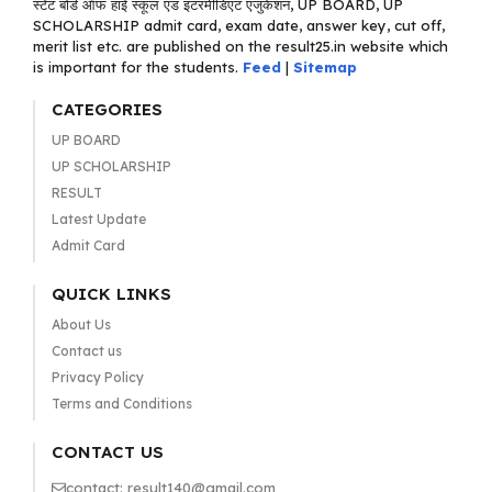
स्टेट बोर्ड ऑफ हाई स्कूल एंड इंटरमीडिएट एजुकेशन, UP BOARD, UP
SCHOLARSHIP admit card, exam date, answer key, cut off,
merit list etc. are published on the result25.in website which
is important for the students.
Feed
|
Sitemap
CATEGORIES
UP BOARD
UP SCHOLARSHIP
RESULT
Latest Update
Admit Card
QUICK LINKS
About Us
Contact us
Privacy Policy
Terms and Conditions
CONTACT US
contact: result140@gmail.com