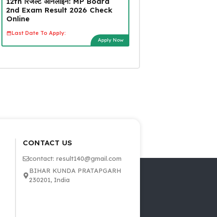
12th रिजल्ट ऑनलाइन: MP Board
2nd Exam Result 2026 Check
Online
Last Date To Apply:
Apply Now
CONTACT US
contact: result140@gmail.com
BIHAR KUNDA PRATAPGARH
230201, India