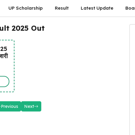
UP Scholarship
Result
Latest Update
Boa
lt 2025 Out
025
जारी
Previous
Next