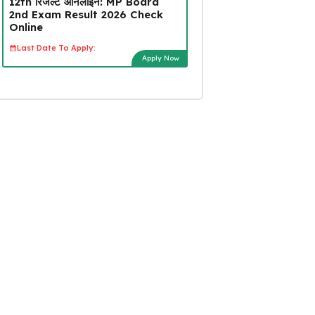
12th रिजल्ट ऑनलाइन: MP Board
2nd Exam Result 2026 Check
Online
Last Date To Apply:
Apply Now