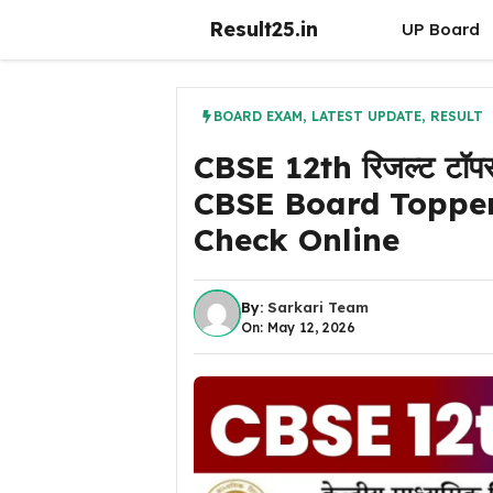
Skip
Result25.in
UP Board
to
content
BOARD EXAM
,
LATEST UPDATE
,
RESULT
CBSE 12th रिजल्ट टॉपर लि
CBSE Board Topper 
Check Online
By:
Sarkari Team
On: May 12, 2026