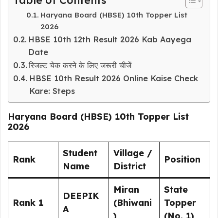
Haryana Board (HBSE) 10th Topper List
2026
HBSE 10th 12th Result 2026 Kab Aayega
Date
रिजल्ट चेक करने के लिए जरूरी चीजें
HBSE 10th Result 2026 Online Kaise Check
Kare: Steps
Haryana Board (HBSE) 10th Topper List
2026
Student
Village /
Rank
Position
Name
District
Miran
State
DEEPIK
Rank 1
(Bhiwani
Topper
A
)
(No. 1)