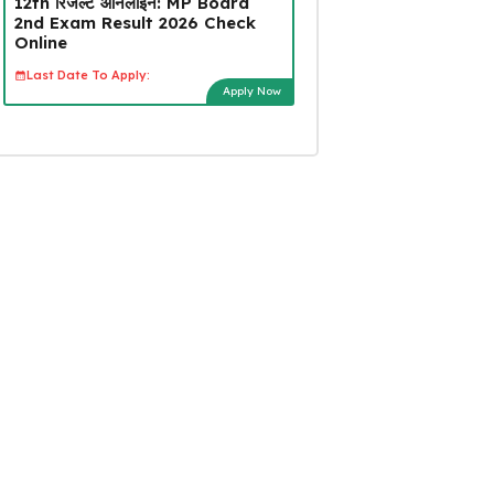
12th रिजल्ट ऑनलाइन: MP Board
2nd Exam Result 2026 Check
Online
Last Date To Apply:
Apply Now