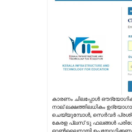
കാരണം ചിലപ്പോൾ ഔദ്യോഗിക പോ
നാല് ലക്ഷത്തിലധികം ഉദ്യോഗാ
ചെയ്യുമ്പോൾ, സെർവർ പ്രശ്‌ന
കേരള പ്ലസ് ടു ഫലങ്ങൾ പരിശോധി
ഓൺലൈനായി ഉപയോഗിക്കണം. ലിങ്