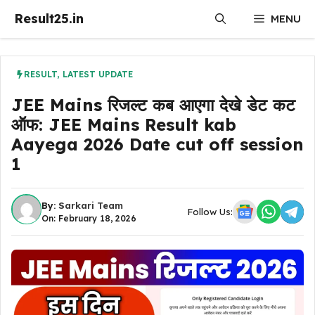
Skip
Result25.in
MENU
to
content
RESULT
,
LATEST UPDATE
JEE Mains रिजल्ट कब आएगा देखे डेट कट
ऑफ: JEE Mains Result kab
Aayega 2026 Date cut off session
1
By:
Sarkari Team
Follow Us:
On: February 18, 2026