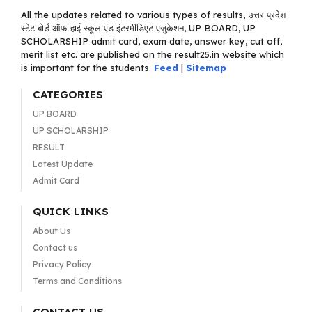
All the updates related to various types of results, उत्तर प्रदेश
स्टेट बोर्ड ऑफ हाई स्कूल एंड इंटरमीडिएट एजुकेशन, UP BOARD, UP
SCHOLARSHIP admit card, exam date, answer key, cut off,
merit list etc. are published on the result25.in website which
is important for the students.
Feed
|
Sitemap
CATEGORIES
UP BOARD
UP SCHOLARSHIP
RESULT
Latest Update
Admit Card
QUICK LINKS
About Us
Contact us
Privacy Policy
Terms and Conditions
CONTACT US