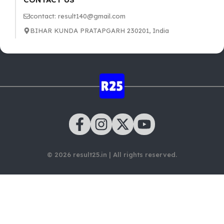
contact: result140@gmail.com
BIHAR KUNDA PRATAPGARH 230201, India
© 2026 result25.in | All rights reserved.