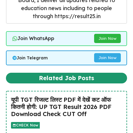
Board, I deliver all updates related to
education news including to people
through https://result25.in
Join WhatsApp
Join Now
Join Telegram
Join Now
Related Job Posts
यूपी TGT रिजल्ट लिस्ट PDF में देखें कट ऑफ
कितनी होगी: UP TGT Result 2026 PDF
Download Check CUT Off
CHECK Now