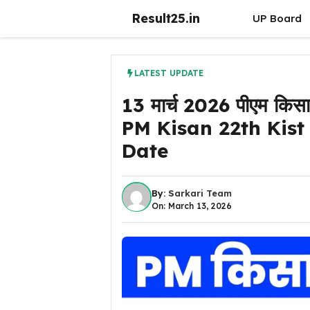
Skip
Result25.in
UP Board
to
content
LATEST UPDATE
13 मार्च 2026 पीएम किसा
PM Kisan 22th Kist
Date
By:
Sarkari Team
On: March 13, 2026