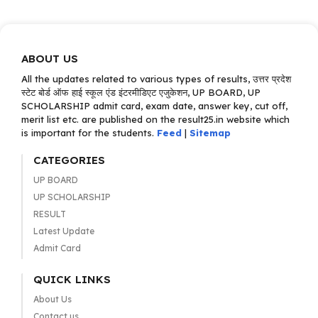
ABOUT US
All the updates related to various types of results, उत्तर प्रदेश
स्टेट बोर्ड ऑफ हाई स्कूल एंड इंटरमीडिएट एजुकेशन, UP BOARD, UP
SCHOLARSHIP admit card, exam date, answer key, cut off,
merit list etc. are published on the result25.in website which
is important for the students.
Feed
|
Sitemap
CATEGORIES
UP BOARD
UP SCHOLARSHIP
RESULT
Latest Update
Admit Card
QUICK LINKS
About Us
Contact us