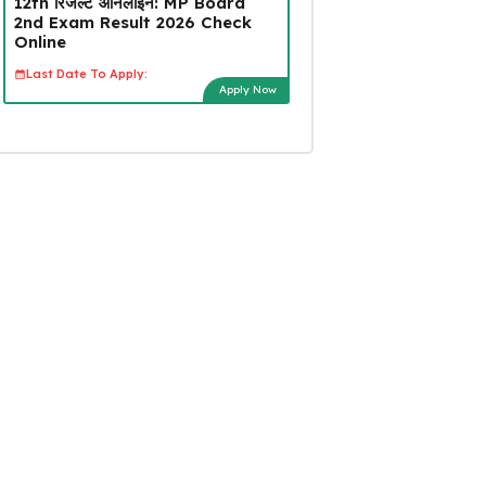
12th रिजल्ट ऑनलाइन: MP Board
2nd Exam Result 2026 Check
Online
Last Date To Apply:
Apply Now