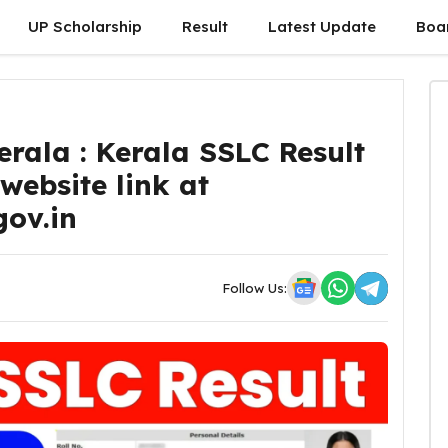
UP Scholarship
Result
Latest Update
Boa
erala : Kerala SSLC Result
website link at
gov.in
Follow Us: