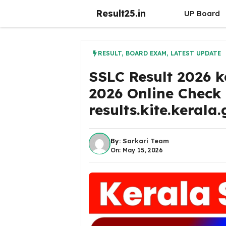
Skip
Result25.in
UP Board
to
content
RESULT
,
BOARD EXAM
,
LATEST UPDATE
SSLC Result 2026 k
2026 Online Check 
results.kite.kerala.
By:
Sarkari Team
On: May 15, 2026