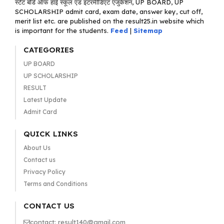
स्टेट बोर्ड ऑफ हाई स्कूल एंड इंटरमीडिएट एजुकेशन, UP BOARD, UP
SCHOLARSHIP admit card, exam date, answer key, cut off,
merit list etc. are published on the result25.in website which
is important for the students.
Feed
|
Sitemap
CATEGORIES
UP BOARD
UP SCHOLARSHIP
RESULT
Latest Update
Admit Card
QUICK LINKS
About Us
Contact us
Privacy Policy
Terms and Conditions
CONTACT US
contact: result140@gmail.com