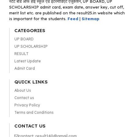
स्टेट बोर्ड ऑफ हाई स्कूल एंड इंटरमीडिएट एजुकेशन, UP BOARD, UP
SCHOLARSHIP admit card, exam date, answer key, cut off,
merit list etc. are published on the result25.in website which
is important for the students.
Feed
|
Sitemap
CATEGORIES
UP BOARD
UP SCHOLARSHIP
RESULT
Latest Update
Admit Card
QUICK LINKS
About Us
Contact us
Privacy Policy
Terms and Conditions
CONTACT US
contact: result140@gmail.com