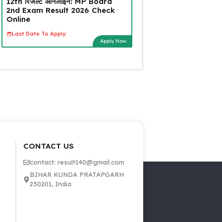
12th रिजल्ट ऑनलाइन: MP Board
2nd Exam Result 2026 Check
Online
Last Date To Apply:
Apply Now
CONTACT US
contact: result140@gmail.com
BIHAR KUNDA PRATAPGARH
230201, India