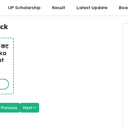
UP Scholarship
Result
Latest Update
Boa
eck
6 कट
ika
ut
Previous
Next