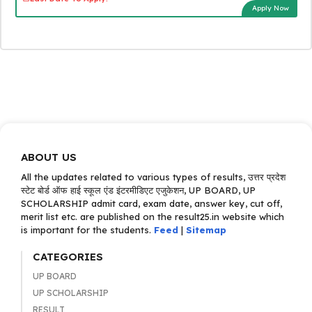
Apply Now
ABOUT US
All the updates related to various types of results, उत्तर प्रदेश
स्टेट बोर्ड ऑफ हाई स्कूल एंड इंटरमीडिएट एजुकेशन, UP BOARD, UP
SCHOLARSHIP admit card, exam date, answer key, cut off,
merit list etc. are published on the result25.in website which
is important for the students.
Feed
|
Sitemap
CATEGORIES
UP BOARD
UP SCHOLARSHIP
RESULT