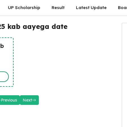
UP Scholarship
Result
Latest Update
Boa
25 kab aayega date
ab
Previous
Next