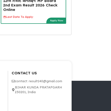
12th रिजल्ट ऑनलाइन: MP Board
2nd Exam Result 2026 Check
Online
Last Date To Apply:
Apply Now
CONTACT US
contact: result140@gmail.com
BIHAR KUNDA PRATAPGARH
230201, India