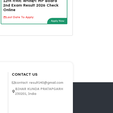
12th रिजल्ट ऑनलाइन: MP Board
2nd Exam Result 2026 Check
Online
Last Date To Apply:
Apply Now
CONTACT US
contact: result140@gmail.com
BIHAR KUNDA PRATAPGARH
230201, India