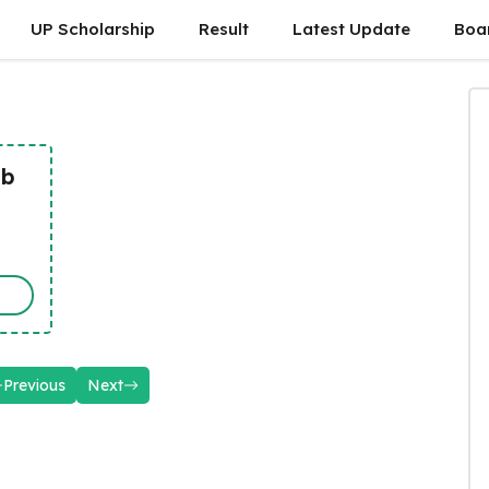
UP Scholarship
Result
Latest Update
Boa
ab
Previous
Next