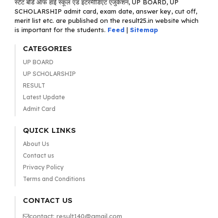
स्टेट बोर्ड ऑफ हाई स्कूल एंड इंटरमीडिएट एजुकेशन, UP BOARD, UP
SCHOLARSHIP admit card, exam date, answer key, cut off,
merit list etc. are published on the result25.in website which
is important for the students.
Feed
|
Sitemap
CATEGORIES
UP BOARD
UP SCHOLARSHIP
RESULT
Latest Update
Admit Card
QUICK LINKS
About Us
Contact us
Privacy Policy
Terms and Conditions
CONTACT US
contact: result140@gmail.com