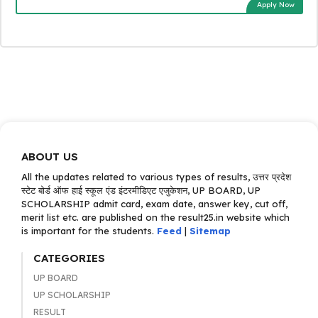
Apply Now
ABOUT US
All the updates related to various types of results, उत्तर प्रदेश
स्टेट बोर्ड ऑफ हाई स्कूल एंड इंटरमीडिएट एजुकेशन, UP BOARD, UP
SCHOLARSHIP admit card, exam date, answer key, cut off,
merit list etc. are published on the result25.in website which
is important for the students.
Feed
|
Sitemap
CATEGORIES
UP BOARD
UP SCHOLARSHIP
RESULT