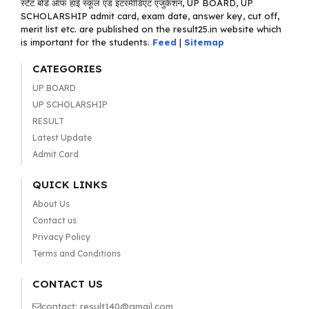
स्टेट बोर्ड ऑफ हाई स्कूल एंड इंटरमीडिएट एजुकेशन, UP BOARD, UP
SCHOLARSHIP admit card, exam date, answer key, cut off,
merit list etc. are published on the result25.in website which
is important for the students.
Feed
|
Sitemap
CATEGORIES
UP BOARD
UP SCHOLARSHIP
RESULT
Latest Update
Admit Card
QUICK LINKS
About Us
Contact us
Privacy Policy
Terms and Conditions
CONTACT US
contact: result140@gmail.com