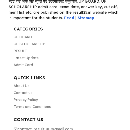
स्टेट बोर्ड ऑफ हाई स्कूल एंड इंटरमीडिएट एजुकेशन, UP BOARD, UP
SCHOLARSHIP admit card, exam date, answer key, cut off,
merit list etc. are published on the result25.in website which
is important for the students.
Feed
|
Sitemap
CATEGORIES
UP BOARD
UP SCHOLARSHIP
RESULT
Latest Update
Admit Card
QUICK LINKS
About Us
Contact us
Privacy Policy
Terms and Conditions
CONTACT US
contact: result140@gmail.com