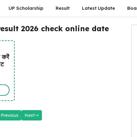
UP Scholarship
Result
Latest Update
Boa
esult 2026 check online date
करें
िट
Previous
Next