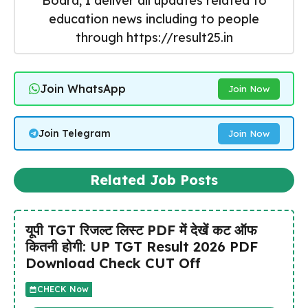
Board, I deliver all updates related to
education news including to people
through https://result25.in
Join WhatsApp
Join Now
Join Telegram
Join Now
Related Job Posts
यूपी TGT रिजल्ट लिस्ट PDF में देखें कट ऑफ
कितनी होगी: UP TGT Result 2026 PDF
Download Check CUT Off
CHECK Now