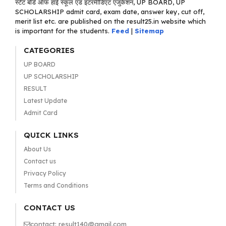
स्टेट बोर्ड ऑफ हाई स्कूल एंड इंटरमीडिएट एजुकेशन, UP BOARD, UP
SCHOLARSHIP admit card, exam date, answer key, cut off,
merit list etc. are published on the result25.in website which
is important for the students.
Feed
|
Sitemap
CATEGORIES
UP BOARD
UP SCHOLARSHIP
RESULT
Latest Update
Admit Card
QUICK LINKS
About Us
Contact us
Privacy Policy
Terms and Conditions
CONTACT US
contact: result140@gmail.com