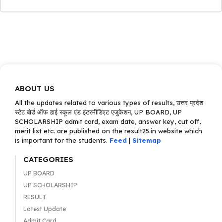
ABOUT US
All the updates related to various types of results, उत्तर प्रदेश
स्टेट बोर्ड ऑफ हाई स्कूल एंड इंटरमीडिएट एजुकेशन, UP BOARD, UP
SCHOLARSHIP admit card, exam date, answer key, cut off,
merit list etc. are published on the result25.in website which
is important for the students.
Feed
|
Sitemap
CATEGORIES
UP BOARD
UP SCHOLARSHIP
RESULT
Latest Update
Admit Card