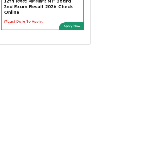
12th रिजल्ट ऑनलाइन: MP Board
2nd Exam Result 2026 Check
Online
Last Date To Apply:
Apply Now