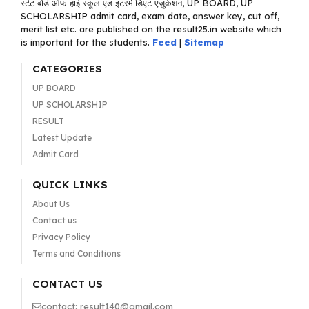
स्टेट बोर्ड ऑफ हाई स्कूल एंड इंटरमीडिएट एजुकेशन, UP BOARD, UP
SCHOLARSHIP admit card, exam date, answer key, cut off,
merit list etc. are published on the result25.in website which
is important for the students.
Feed
|
Sitemap
CATEGORIES
UP BOARD
UP SCHOLARSHIP
RESULT
Latest Update
Admit Card
QUICK LINKS
About Us
Contact us
Privacy Policy
Terms and Conditions
CONTACT US
contact: result140@gmail.com