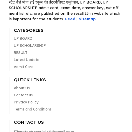
स्टेट बोर्ड ऑफ हाई स्कूल एंड इंटरमीडिएट एजुकेशन, UP BOARD, UP
SCHOLARSHIP admit card, exam date, answer key, cut off,
merit list etc. are published on the result25.in website which
is important for the students.
Feed
|
Sitemap
CATEGORIES
UP BOARD
UP SCHOLARSHIP
RESULT
Latest Update
Admit Card
QUICK LINKS
About Us
Contact us
Privacy Policy
Terms and Conditions
CONTACT US
contact: result140@gmail.com