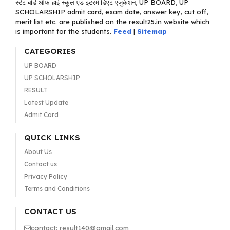
स्टेट बोर्ड ऑफ हाई स्कूल एंड इंटरमीडिएट एजुकेशन, UP BOARD, UP
SCHOLARSHIP admit card, exam date, answer key, cut off,
merit list etc. are published on the result25.in website which
is important for the students.
Feed
|
Sitemap
CATEGORIES
UP BOARD
UP SCHOLARSHIP
RESULT
Latest Update
Admit Card
QUICK LINKS
About Us
Contact us
Privacy Policy
Terms and Conditions
CONTACT US
contact: result140@gmail.com