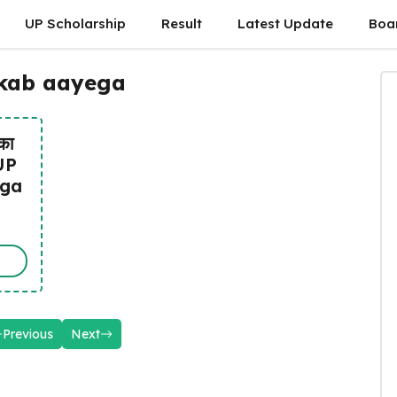
UP Scholarship
Result
Latest Update
Boa
 kab aayega
पका
 UP
ega
Previous
Next