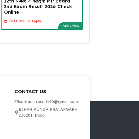
12th रिजल्ट ऑनलाइन: MP Board
2nd Exam Result 2026 Check
Online
Last Date To Apply:
Apply Now
CONTACT US
contact: result140@gmail.com
BIHAR KUNDA PRATAPGARH
230201, India