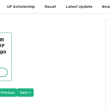
UP Scholarship
Result
Latest Update
Boa
पका
 UP
ega
Previous
Next