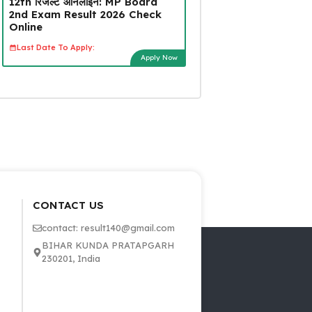
12th रिजल्ट ऑनलाइन: MP Board
2nd Exam Result 2026 Check
Online
Last Date To Apply:
Apply Now
CONTACT US
contact: result140@gmail.com
BIHAR KUNDA PRATAPGARH
230201, India