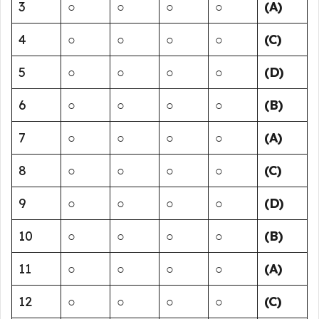
3
○
○
○
○
(A)
4
○
○
○
○
(C)
5
○
○
○
○
(D)
6
○
○
○
○
(B)
7
○
○
○
○
(A)
8
○
○
○
○
(C)
9
○
○
○
○
(D)
10
○
○
○
○
(B)
11
○
○
○
○
(A)
12
○
○
○
○
(C)