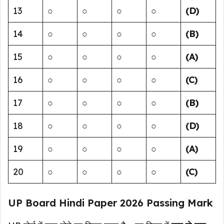
13
○
○
○
○
(D)
14
○
○
○
○
(B)
15
○
○
○
○
(A)
16
○
○
○
○
(C)
17
○
○
○
○
(B)
18
○
○
○
○
(D)
19
○
○
○
○
(A)
20
○
○
○
○
(C)
UP Board Hindi Paper 2026 Passing Mark