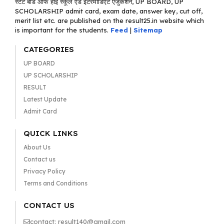
स्टेट बोर्ड ऑफ हाई स्कूल एंड इंटरमीडिएट एजुकेशन, UP BOARD, UP
SCHOLARSHIP admit card, exam date, answer key, cut off,
merit list etc. are published on the result25.in website which
is important for the students.
Feed
|
Sitemap
CATEGORIES
UP BOARD
UP SCHOLARSHIP
RESULT
Latest Update
Admit Card
QUICK LINKS
About Us
Contact us
Privacy Policy
Terms and Conditions
CONTACT US
contact: result140@gmail.com