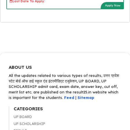
Last Date To Apply:
Apply Now
ABOUT US
All the updates related to various types of results, उत्तर प्रदेश
स्टेट बोर्ड ऑफ हाई स्कूल एंड इंटरमीडिएट एजुकेशन, UP BOARD, UP
SCHOLARSHIP admit card, exam date, answer key, cut off,
merit list etc. are published on the result25.in website which
is important for the students.
Feed
|
Sitemap
CATEGORIES
UP BOARD
UP SCHOLARSHIP