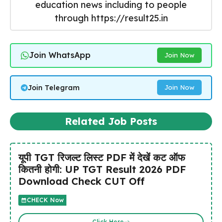
education news including to people
through https://result25.in
Join WhatsApp
Join Now
Join Telegram
Join Now
Related Job Posts
यूपी TGT रिजल्ट लिस्ट PDF में देखें कट ऑफ
कितनी होगी: UP TGT Result 2026 PDF
Download Check CUT Off
CHECK Now
Click Here