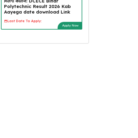
मिलेगा कॉलेज: DCECE Bihar
Polytechnic Result 2026 Kab
Aayega date download Link
Last Date To Apply:
Apply Now