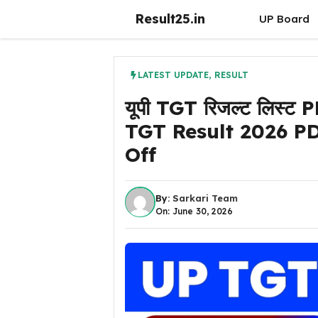
Skip
Result25.in
UP Board
to
content
LATEST UPDATE
,
RESULT
यूपी TGT रिजल्ट लिस्ट P
TGT Result 2026 P
Off
By:
Sarkari Team
On: June 30, 2026