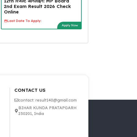
12th रिजल्ट ऑनलाइन: MP Board
2nd Exam Result 2026 Check
Online
Last Date To Apply:
Apply Now
CONTACT US
contact: result140@gmail.com
BIHAR KUNDA PRATAPGARH
230201, India