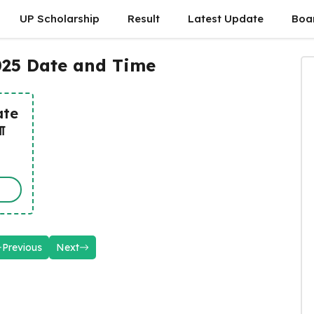
UP Scholarship
Result
Latest Update
Boa
025 Date and Time
ate
ा
Previous
Next